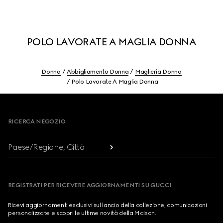
POLO LAVORATE A MAGLIA DONNA
Donna
Abbigliamento Donna
Maglieria Donna
Polo Lavorate A Maglia Donna
Footer
RICERCA NEGOZIO
Paese/Regione, Città
REGISTRATI PER RICEVERE AGGIORNAMENTI SU GUCCI
Ricevi aggiornamenti esclusivi sul lancio della collezione, comunicazioni
personalizzate e scopri le ultime novità della Maison.