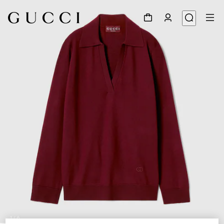
1
/
6