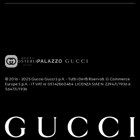
© 2016 - 2025 Guccio Gucci S.p.A. - Tutti i Diritti Riservati. G Commerce
Europe S.p.A. - IT VAT nr 05142860484. LICENZA SIAE N. 2294/I/1936 e
5647/I/1936