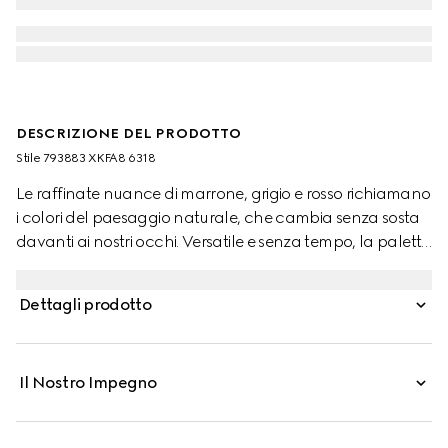
DESCRIZIONE DEL PRODOTTO
Stile ‎793883 XKFA8 6318
Le raffinate nuance di marrone, grigio e rosso richiamano
i colori del paesaggio naturale, che cambia senza sosta
davanti ai nostri occhi. Versatile e senza tempo, la palette
cromatica si abbina facilmente al guardaroba per tutti i
giorni. Questa polo oversize è realizzata in lana ultrafine
Dettagli prodotto
ed è impreziosita da un ricamo Incrocio GG.
Il Nostro Impegno