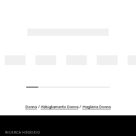
Donna
Abbigliamento Donna
Maglieria Donna
Footer
RICERCA NEGOZIO