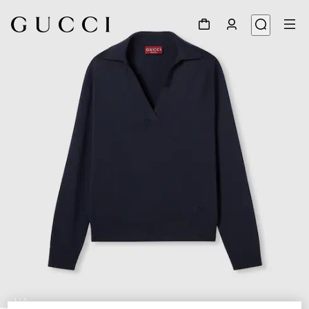
1
/
6