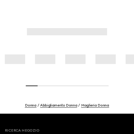
Donna
Abbigliamento Donna
Maglieria Donna
Footer
RICERCA NEGOZIO