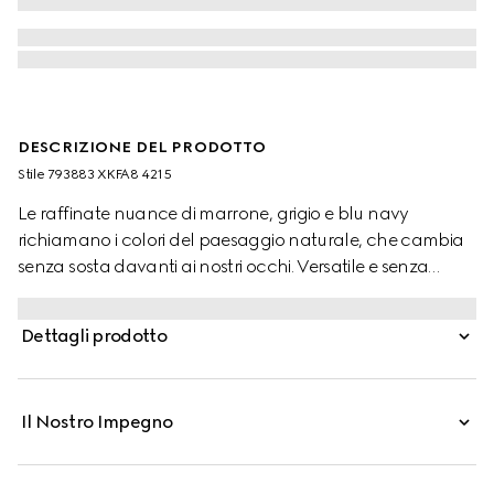
DESCRIZIONE DEL PRODOTTO
Stile ‎793883 XKFA8 4215
Le raffinate nuance di marrone, grigio e blu navy
richiamano i colori del paesaggio naturale, che cambia
senza sosta davanti ai nostri occhi. Versatile e senza
tempo, la palette cromatica si abbina facilmente al
guardaroba per tutti i giorni. Questa polo oversize è
Dettagli prodotto
realizzata in lana ultrafine ed è impreziosita da un ricamo
Incrocio GG.
Il Nostro Impegno