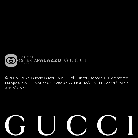
© 2016 - 2025 Guccio Gucci S.p.A. - Tutti i Diritti Riservati. G Commerce
Europe S.p.A. - IT VAT nr 05142860484. LICENZA SIAE N. 2294/I/1936 e
5647/I/1936