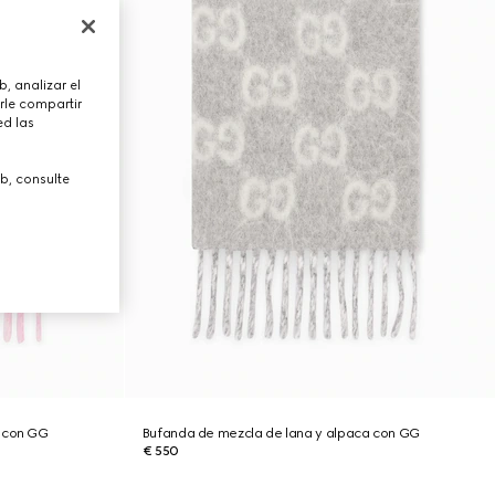
, analizar el
rle compartir
ed las
b, consulte
a con GG
Bufanda de mezcla de lana y alpaca con GG
€ 550