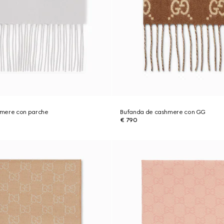
hmere con parche
Bufanda de cashmere con GG
€ 790