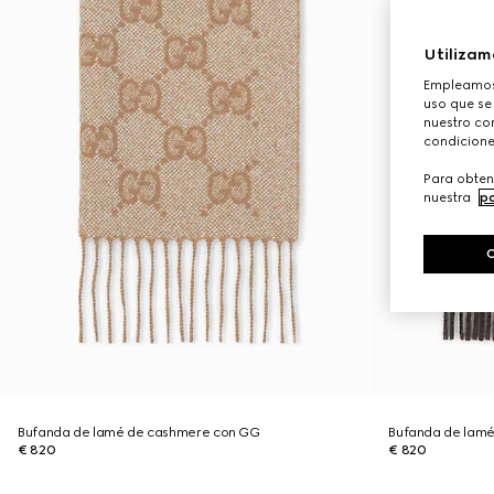
Utilizam
Empleamos 
uso que se
nuestro con
condicione
Para obten
nuestra
po
Bufanda de lamé de cashmere con GG
Bufanda de lam
€ 820
€ 820