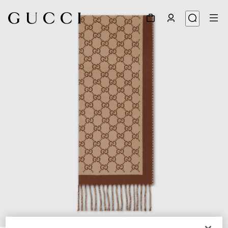
1
/
3