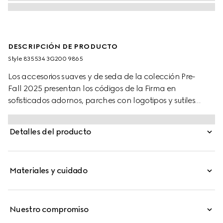
DESCRIPCIÓN DE PRODUCTO
Style ‎835534 3G200 9865
Los accesorios suaves y de seda de la colección Pre-
Fall 2025 presentan los códigos de la Firma en
sofisticados adornos, parches con logotipos y sutiles
bordados. Esta bufanda se ha fabricado en lana con
GG y un ribete de flecos.
Detalles del producto
Materiales y cuidado
Nuestro compromiso