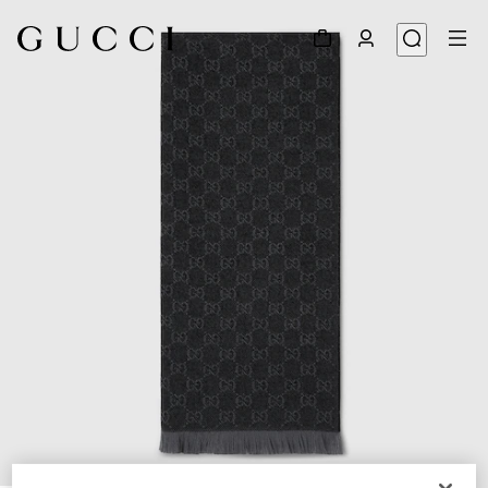
1
/
3