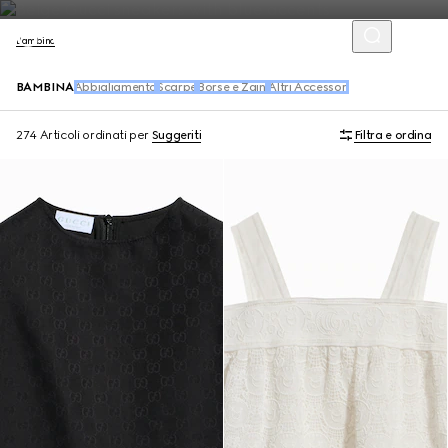
Bambino
BAMBINA
Abbigliamento
Scarpe
Borse e Zaini
Altri Accessori
274 Articoli
ordinati per
Suggeriti
Filtra e ordina