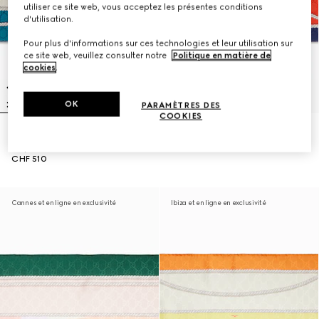
utiliser ce site web, vous acceptez les présentes conditions
d'utilisation.
Pour plus d'informations sur ces technologies et leur utilisation sur
ce site web, veuillez consulter notre
Politique en matière de
cookies
.
OK
PARAMÈTRES DES
COOKIES
Carré en soie imprimé 'Saint-
Carré en soie imprimé 'Mykonos'
Tropez'
CHF 510
CHF 510
Cannes et en ligne en exclusivité
Ibiza et en ligne en exclusivité