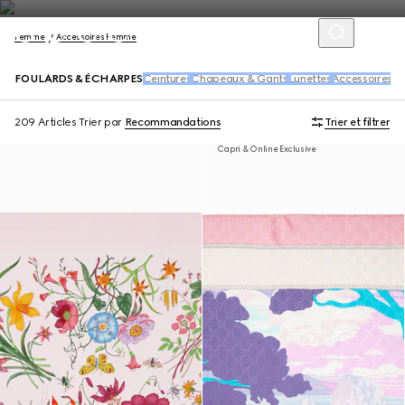
Femme
Accessoires Femme
FOULARDS & ÉCHARPES
Ceintures
Chapeaux & Gants
Lunettes
Accessoires p
209 Articles
Trier par
Recommandations
Trier et filtrer
Capri & Online Exclusive