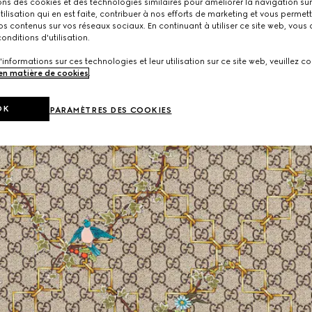
ons des cookies et des technologies similaires pour améliorer la navigation sur 
utilisation qui en est faite, contribuer à nos efforts de marketing et vous permet
s contenus sur vos réseaux sociaux. En continuant à utiliser ce site web, vous
onditions d'utilisation.
'informations sur ces technologies et leur utilisation sur ce site web, veuillez co
 en matière de cookies
.
OK
PARAMÈTRES DES COOKIES