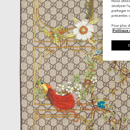
Nous utilis
analyser l'
partager no
présentes c
Pour plus d
Politique