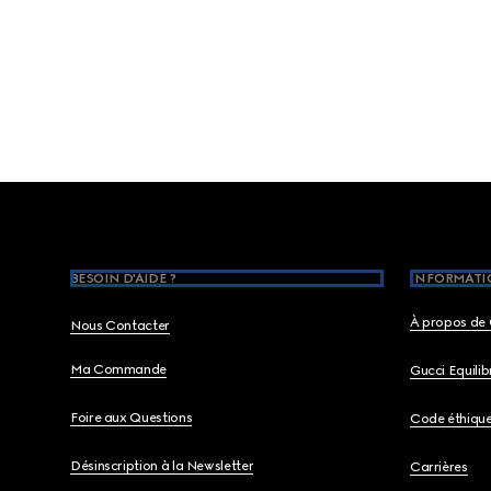
Footer
BESOIN D'AIDE ?
INFORMATIO
À propos de 
Nous Contacter
Ma Commande
Gucci Equili
Foire aux Questions
Code éthiqu
Désinscription à la Newsletter
Carrières