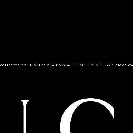
rce Europe S.p.A. - IT VAT nr 05142860484. LICENCE SIAE N. 2294/I/1936 et 56