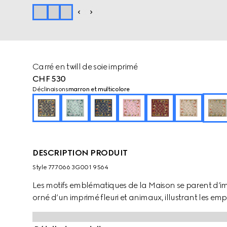
Carré en twill de soie imprimé
CHF 530
Déclinaisons
marron et multicolore
DESCRIPTION PRODUIT
Style ‎777066 3G001 9564
Les motifs emblématiques de la Maison se parent d’im
orné d’un imprimé fleuri et animaux, illustrant les em