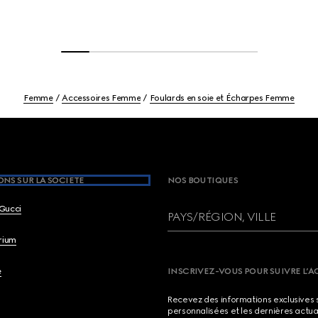
Femme
Accessoires Femme
Foulards en soie et Écharpes Femme
NS SUR LA SOCIETE
NOS BOUTIQUES
Gucci
PAYS/RÉGION, VILLE
brium
e
INSCRIVEZ-VOUS POUR SUIVRE L’A
Recevez des informations exclusives 
personnalisées et les dernières actua