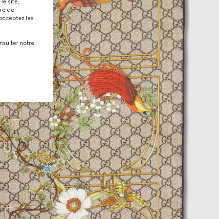
le site,
tre de
 acceptez les
nsulter notre