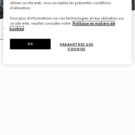
utiliser ce site web, vous acceptez les présentes conditions
d'utilisation.
Pour plus d'informations sur ces technologies et leur utilisation sur
ce site web, veuillez consulter notre
Politique en matière de
cookies
.
OK
PARAMÈTRES DES
Sac à épaule Lady Lunetta petit
Cabas Gucci Giglio grand format
COOKIES
format
CHF 1,840
CHF 1,060