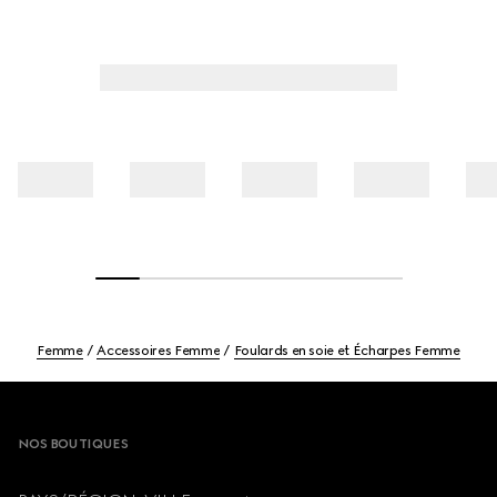
Femme
Accessoires Femme
Foulards en soie et Écharpes Femme
Footer
NOS BOUTIQUES