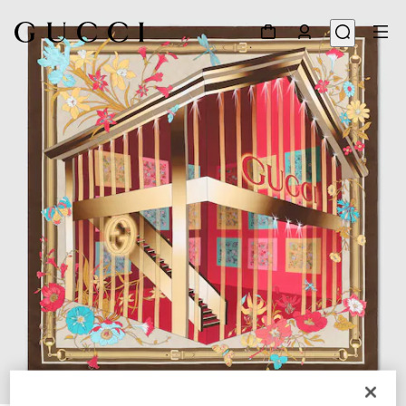
1
/
4