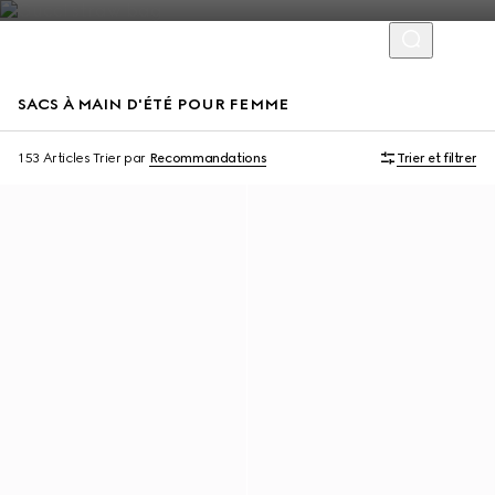
SACS À MAIN D'ÉTÉ POUR FEMME
À personnaliser avec vos initiales
À personnaliser avec vos initiales
153 Articles
Trier par
Recommandations
Trier et filtrer