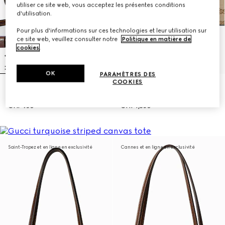
utiliser ce site web, vous acceptez les présentes conditions
d'utilisation.
Pour plus d'informations sur ces technologies et leur utilisation sur
ce site web, veuillez consulter notre
Politique en matière de
cookies
.
OK
PARAMÈTRES DES
COOKIES
Cabas petit format GG perforé
Cabas Gucci Londra grand
avec breloque Double G
format
CHF 950
CHF 1,830
Saint-Tropez et en ligne en exclusivité
Cannes et en ligne en exclusivité