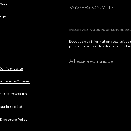
Gucci
PAYS/RÉGION, VILLE
brium
e
INSCRIVEZ-VOUS POUR SUIVRE L’A
Recevez des informations exclusives 
personnalisées et les dernières actua
Adresse électronique
Confidentialité
matière de Cookies
S DES COOKIES
sur la société
 Disclosure Policy