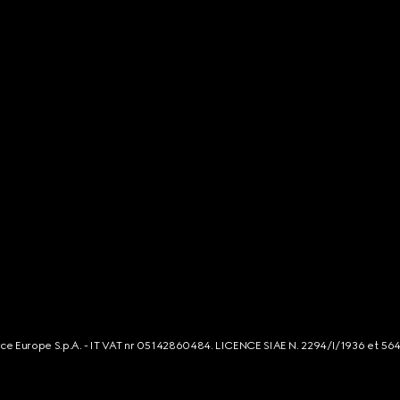
rce Europe S.p.A. - IT VAT nr 05142860484. LICENCE SIAE N. 2294/I/1936 et 56