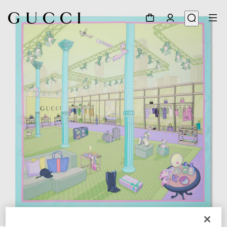
1
/
4