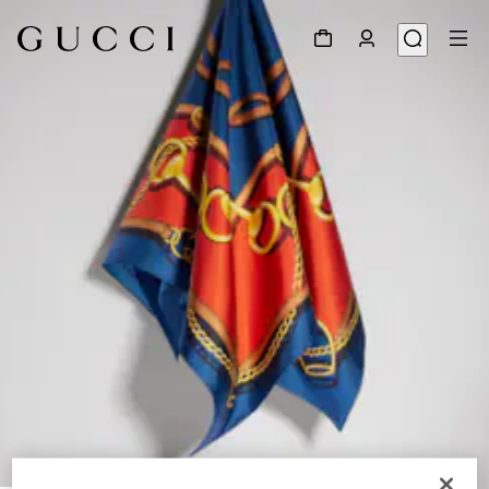
1
/
4