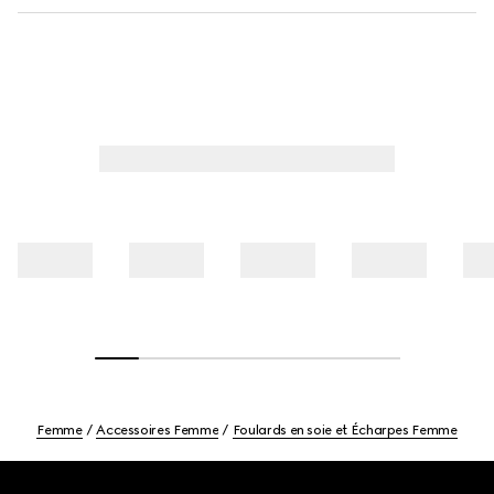
Femme
Accessoires Femme
Foulards en soie et Écharpes Femme
Footer