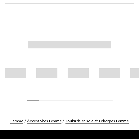
Femme
Accessoires Femme
Foulards en soie et Écharpes Femme
Footer