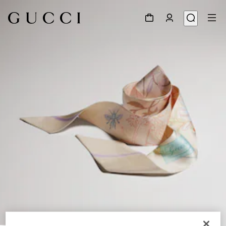
1
/
4