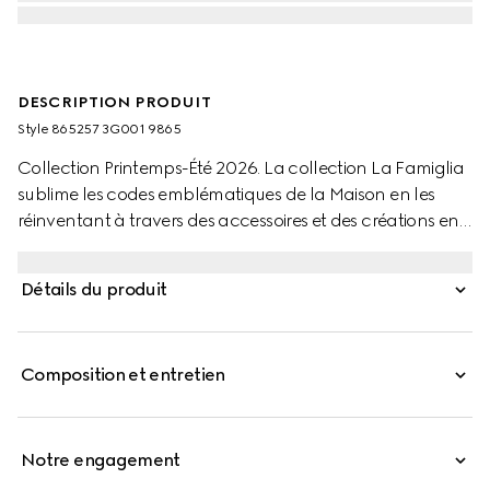
DESCRIPTION PRODUIT
Style ‎865257 3G001 9865
Collection Printemps-Été 2026. La collection La Famiglia
sublime les codes emblématiques de la Maison en les
réinventant à travers des accessoires et des créations en
soie empreints de douceur. Confectionné en twill de soie,
ce carré est orné d’un imprimé GG sur toute la surface.
Détails du produit
Composition et entretien
Notre engagement