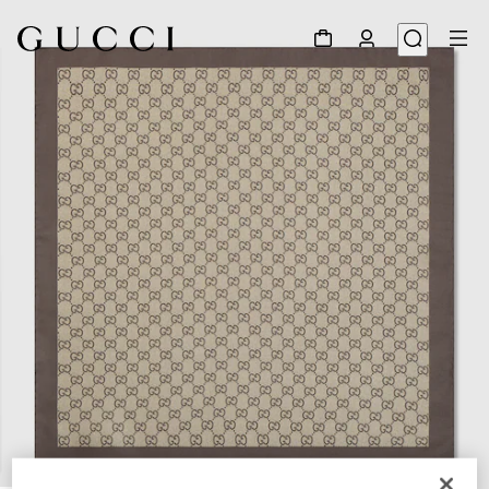
1
/
3