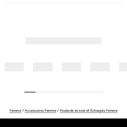
Femme
Accessoires Femme
Foulards en soie et Écharpes Femme
Footer