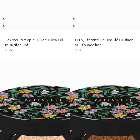
129 'Paula Maple', Gucci Glow Oil-
03.5, Étérnité De Beauté Cushion
In-Water Tint
SPF foundation
£36
£51