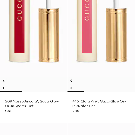
509 'Rosso Ancora', Gucci Glow
415 'Clara Pink', Gucci Glow Oil-
Oil-In-Water Tint
In-Water Tint
£36
£36