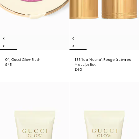
01, Gucci Glow Blush
133 'Ida Mocha', Rouge à Lèvres
£45
Mat Lipstick
£40