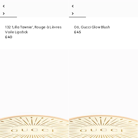
132 'Lilla Tawnie', Rouge à Lèvres
06, Gucci Glow Blush
Voile Lipstick
£45
£40