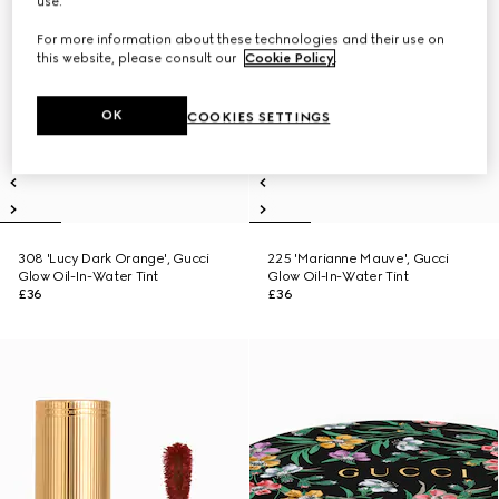
use.
For more information about these technologies and their use on
this website, please consult our
Cookie Policy
.
OK
COOKIES SETTINGS
308 'Lucy Dark Orange', Gucci
225 'Marianne Mauve', Gucci
Glow Oil-In-Water Tint
Glow Oil-In-Water Tint
£36
£36