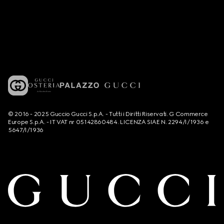
© 2016 - 2025 Guccio Gucci S.p.A. - Tutti i Diritti Riservati. G Commerce
Europe S.p.A. - IT VAT nr 05142860484. LICENZA SIAE N. 2294/I/1936 e
5647/I/1936