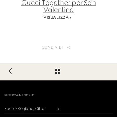
Gucci Together per San
Valentino
VISUALIZZA
CONDIVIDI
Footer
RICERCA NEGOZIO
Paese/Regione, Città