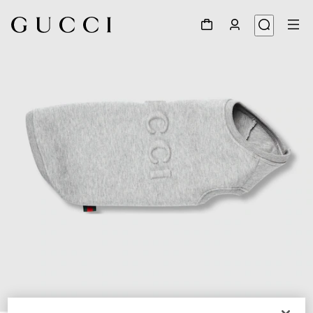
1
/
4