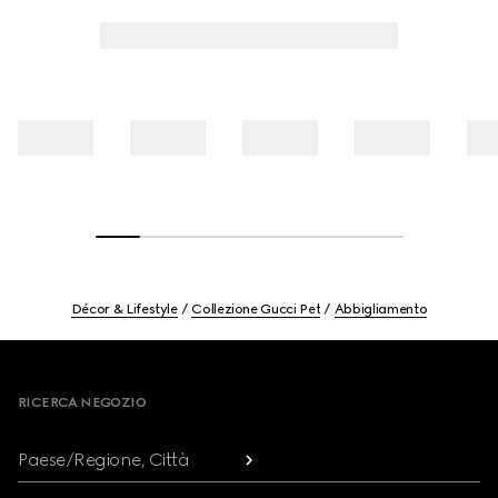
Décor & Lifestyle
Collezione Gucci Pet
Abbigliamento
Footer
RICERCA NEGOZIO
Paese/Regione, Città