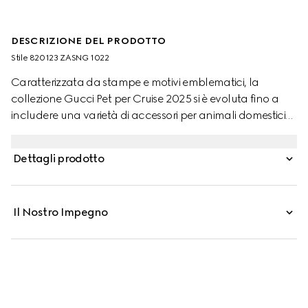
DESCRIZIONE DEL PRODOTTO
Stile ‎820123 ZASNG 1022
Caratterizzata da stampe e motivi emblematici, la
collezione Gucci Pet per Cruise 2025 si è evoluta fino a
includere una varietà di accessori per animali domestici
per creare dei look in pendant con i nostri amici a quattro
zampe. Questa felpa in cotone grigio chiaro per animali
Dettagli prodotto
domestici presenta un logo Gucci in rilievo e un dettaglio
loop Web aggiuntivo.
Il Nostro Impegno