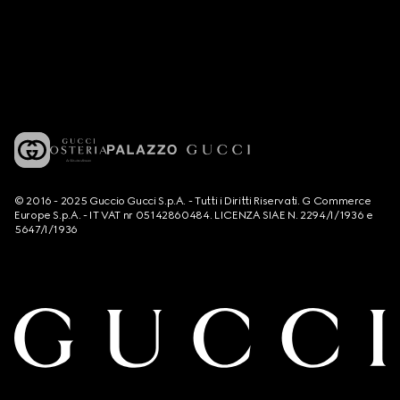
© 2016 - 2025 Guccio Gucci S.p.A. - Tutti i Diritti Riservati. G Commerce
Europe S.p.A. - IT VAT nr 05142860484. LICENZA SIAE N. 2294/I/1936 e
5647/I/1936