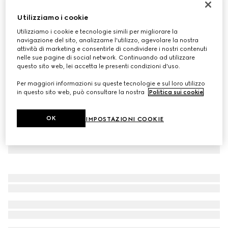
Personalizza con le iniziali
Utilizziamo i cookie
Guinzaglio per animali taglia S/M
€ 320
Utilizziamo i cookie e tecnologie simili per migliorare la
navigazione del sito, analizzarne l'utilizzo, agevolare la nostra
Variante
Demetra marrone
attività di marketing e consentirle di condividere i nostri contenuti
nelle sue pagine di social network. Continuando ad utilizzare
questo sito web, lei accetta le presenti condizioni d'uso.
Per maggiori informazioni su queste tecnologie e sul loro utilizzo
in questo sito web, può consultare la nostra
Politica sui cookie
.
OK
IMPOSTAZIONI COOKIE