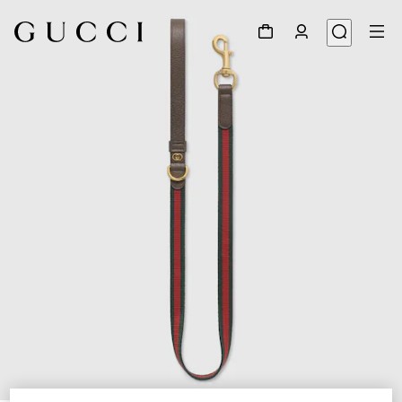
1
/
3