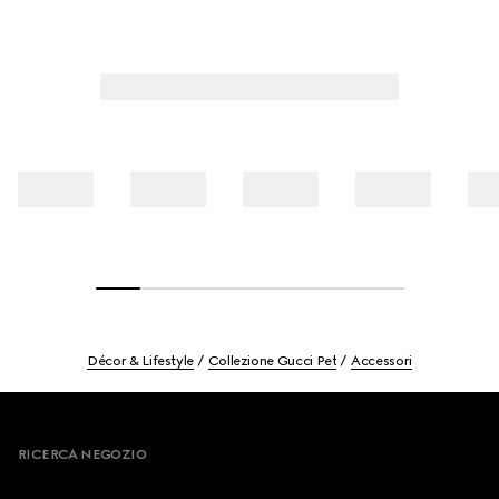
Décor & Lifestyle
Collezione Gucci Pet
Accessori
Footer
RICERCA NEGOZIO