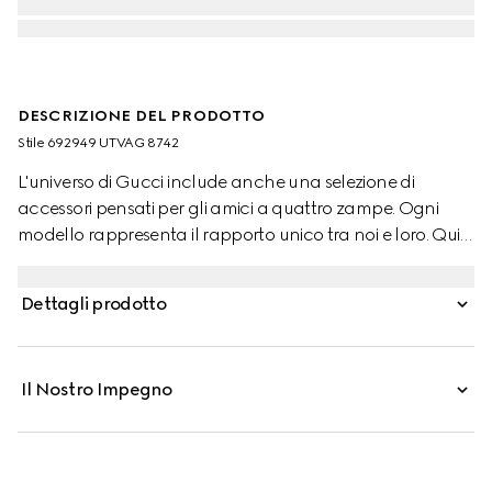
DESCRIZIONE DEL PRODOTTO
Stile ‎692949 UTVAG 8742
L'universo di Gucci include anche una selezione di
accessori pensati per gli amici a quattro zampe. Ogni
modello rappresenta il rapporto unico tra noi e loro. Qui
questo collare viene reimmaginato in Demetra con
stampa Herbarium. Questo guinzaglio è realizzato in
Dettagli prodotto
Demetra e caratterizzato dal dettaglio Incrocio GG.
Il Nostro Impegno