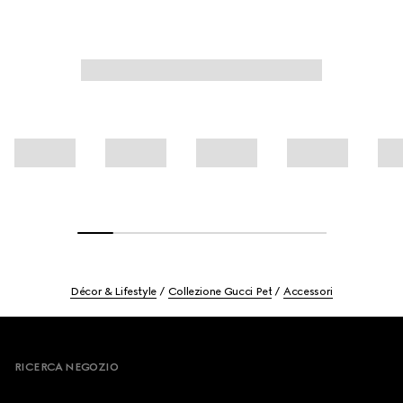
Décor & Lifestyle
Collezione Gucci Pet
Accessori
Footer
RICERCA NEGOZIO