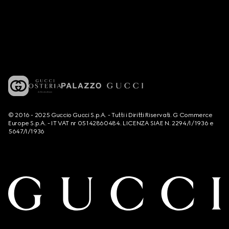
© 2016 - 2025 Guccio Gucci S.p.A. - Tutti i Diritti Riservati. G Commerce
Europe S.p.A. - IT VAT nr 05142860484. LICENZA SIAE N. 2294/I/1936 e
5647/I/1936