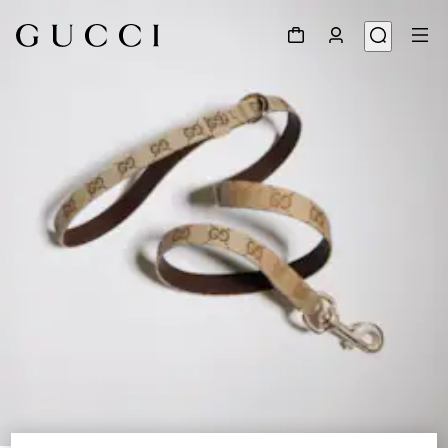
1
/
3