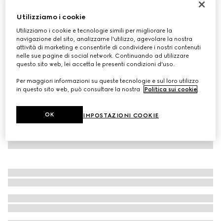
Personalizza con le iniziali
Utilizziamo i cookie
Guinzaglio per animali taglia S/M
€ 400
Utilizziamo i cookie e tecnologie simili per migliorare la
navigazione del sito, analizzarne l'utilizzo, agevolare la nostra
Variante
tessuto GG sabbia e marrone
attività di marketing e consentirle di condividere i nostri contenuti
nelle sue pagine di social network. Continuando ad utilizzare
questo sito web, lei accetta le presenti condizioni d'uso.
Per maggiori informazioni su queste tecnologie e sul loro utilizzo
in questo sito web, può consultare la nostra
Politica sui cookie
.
OK
IMPOSTAZIONI COOKIE