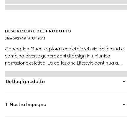
DESCRIZIONE DEL PRODOTTO
Stile ‎692949 FAFUT 9611
Generation Gucci esplora i codici d'archivio del brand e
combina diverse generazioni di design in un'unica
narrazione estetica. La collezione Lifestyle continua a
reinterpretare i motivi emblematici utilizzando materiali
ricercati, artigianalità intricata e colori ricchi, come il
Dettagli prodotto
caratteristico GG su questo stile.
Il Nostro Impegno