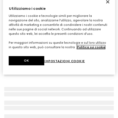
Guinzaglio taglia S/M
Utilizziamo i cookie
€ 370
Utilizziamo i cookie e tecnologie simili per migliorare la
Variante
tessuto rosa cipria
navigazione del sito, analizzarne l'utilizzo, agevolare la nostra
attività di marketing e consentirle di condividere i nostri contenuti
nelle sue pagine di social network. Continuando ad utilizzare
questo sito web, lei accetta le presenti condizioni d'uso.
Per maggiori informazioni su queste tecnologie e sul loro utilizzo
in questo sito web, può consultare la nostra
Politica sui cookie
.
OK
IMPOSTAZIONI COOKIE