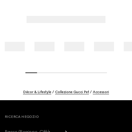
Décor & Lifestyle
Collezione Gucci Pet
Accessori
Footer
RICERCA NEGOZIO
Paese/Regione, Città