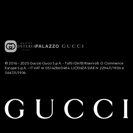
© 2016 - 2025 Guccio Gucci S.p.A. - Tutti i Diritti Riservati. G Commerce
Europe S.p.A. - IT VAT nr 05142860484. LICENZA SIAE N. 2294/I/1936 e
5647/I/1936