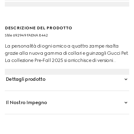
DESCRIZIONE DEL PRODOTTO
Stile ‎692949 FAENA 8442
La personalità di ogni amico a quattro zampe risalta
grazie alla nuova gamma di collari e guinzagli Gucci Pet.
La collezione Pre-Fall 2025 si arricchisce di versioni
proposte in colori pastello con motivo GG o nell'esclusiva
tonalità Gucci Rosso Ancora arricchite da un giocoso
Dettagli prodotto
ciondolo a forma di zampa. Questo guinzaglio per
animali taglia S/M è realizzato in tessuto rivestito con
monogramma GG e completato dal dettaglio Incrocio
Il Nostro Impegno
GG.