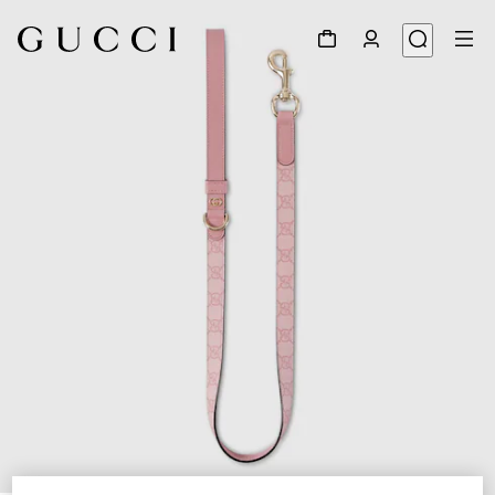
1
/
4