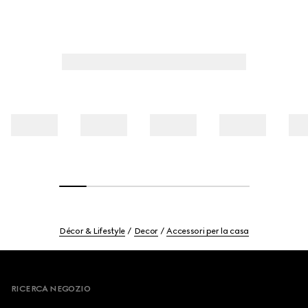
Décor & Lifestyle
Decor
Accessori per la casa
Footer
RICERCA NEGOZIO