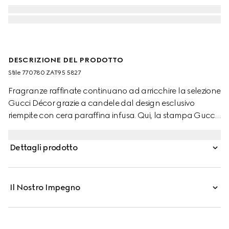
DESCRIZIONE DEL PRODOTTO
Stile ‎770780 ZAT95 5827
Fragranze raffinate continuano ad arricchire la selezione
Gucci Décor grazie a candele dal design esclusivo
riempite con cera paraffina infusa. Qui, la stampa Gucci
Flora Sketch decora una candela dalla fragranza
Inventum. Il motivo rosa e avorio impreziosisce una
Dettagli prodotto
selezione di articoli, in cui la stampa ispirata alla natura
appare come schizzo disegnato a mano.
Il Nostro Impegno