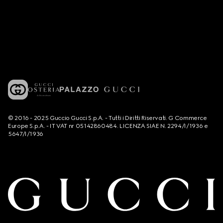
© 2016 - 2025 Guccio Gucci S.p.A. - Tutti i Diritti Riservati. G Commerce
Europe S.p.A. - IT VAT nr 05142860484. LICENZA SIAE N. 2294/I/1936 e
5647/I/1936