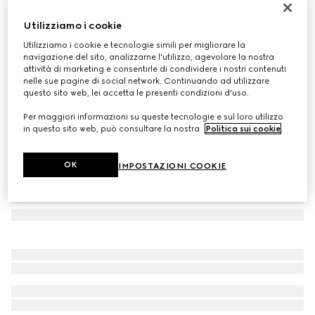
Candela con stampa Gucci Flora Sketch, fragranza
Utilizziamo i cookie
Inventum
Utilizziamo i cookie e tecnologie simili per migliorare la
€ 420
navigazione del sito, analizzarne l'utilizzo, agevolare la nostra
Variante
rosa e avorio
attività di marketing e consentirle di condividere i nostri contenuti
nelle sue pagine di social network. Continuando ad utilizzare
questo sito web, lei accetta le presenti condizioni d'uso.
Per maggiori informazioni su queste tecnologie e sul loro utilizzo
in questo sito web, può consultare la nostra
Politica sui cookie
.
OK
IMPOSTAZIONI COOKIE