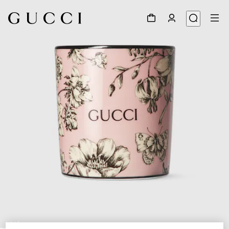
1
/
5