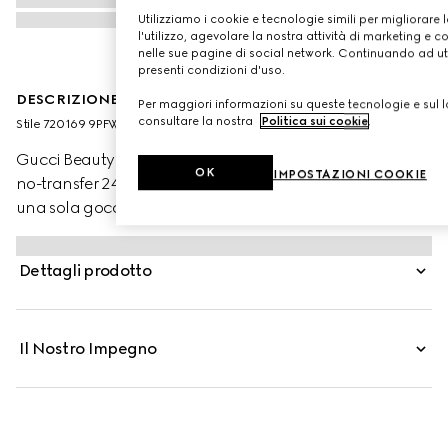
Utilizziamo i cookie e tecnologie simili per migliorare 
l'utilizzo, agevolare la nostra attività di marketing e c
nelle sue pagine di social network. Continuando ad util
presenti condizioni d'uso.
DESCRIZIONE DEL PRODOTTO
Per maggiori informazioni su queste tecnologie e sul lo
consultare la nostra
Politica sui cookie
.
Stile ‎720169 9PFWW 9340
Gucci Beauty presenta Éternité de Beauté, il fondotinta
OK
IMPOSTAZIONI COOKIE
no-transfer 24 ore di Gucci che offre alta coprenza con
una sola goccia di prodotto. La formula leggera, dalla
finitura opaca e radiosa, offre idratazione alla pelle e
aiuta a lenirla, mettendone in risalto la luminosità
Dettagli prodotto
naturale. Attraverso la combinazione di polveri ad alta
affinità con la pelle e pigmenti rivestiti con una
tecnologia di polimeri brevettata, questo fondotinta
Il Nostro Impegno
garantisce una copertura uniforme e impeccabile tutto il
giorno. Acido Ialuronico e Olio di Rosa Nera
contribuiscono a stimolare e mantenere l’idratazione
mentre polvere di Bamboo aiuta a controllare l’effetto
lucido, preservando al contempo la naturale luminosità