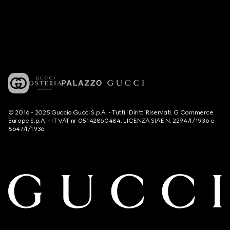
© 2016 - 2025 Guccio Gucci S.p.A. - Tutti i Diritti Riservati. G Commerce
Europe S.p.A. - IT VAT nr 05142860484. LICENZA SIAE N. 2294/I/1936 e
5647/I/1936