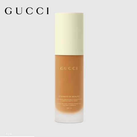
1
/
4