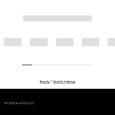
della pelle.
Beauty
Beauty Makeup
Footer
RICERCA NEGOZIO