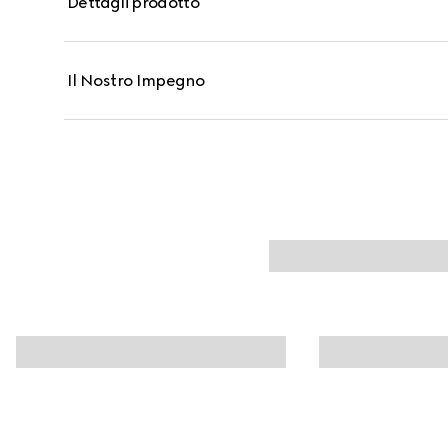
Dettagli prodotto
impeccabile tutto il giorno. Acido Ialuronico e Olio d
mantenere l’idratazione mentre polvere di Bamboo aiut
preservando al contempo la naturale luminosità dell
Il Nostro Impegno