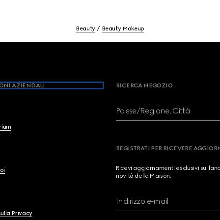
Beauty
Beauty Makeup
ONI AZIENDALI
RICERCA NEGOZIO
Paese/Regione, Città
brium
REGISTRATI PER RICEVERE AGGIO
Ricevi aggiornamenti esclusivi sul lan
oi
novità della Maison.
Indirizzo e-mail
ulla Privacy