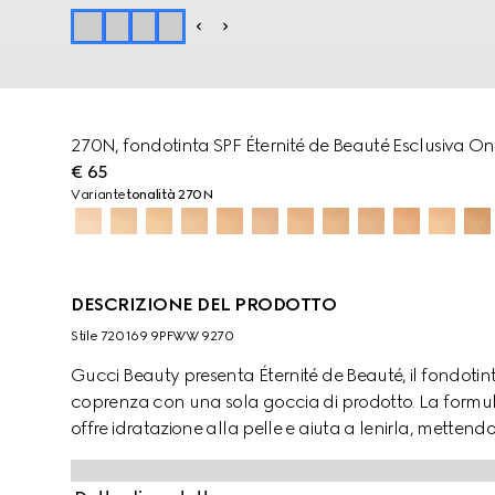
270N, fondotinta SPF Éternité de Beauté Esclusiva On
€ 65
Variante
tonalità 270N
DESCRIZIONE DEL PRODOTTO
Stile ‎720169 9PFWW 9270
Gucci Beauty presenta Éternité de Beauté, il fondotint
coprenza con una sola goccia di prodotto. La formula
offre idratazione alla pelle e aiuta a lenirla, mettendo
Attraverso la combinazione di polveri ad alta affinità 
tecnologia di polimeri brevettata, questo fondotinta