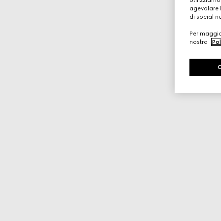
agevolare l
di social n
Per maggior
nostra
Pol