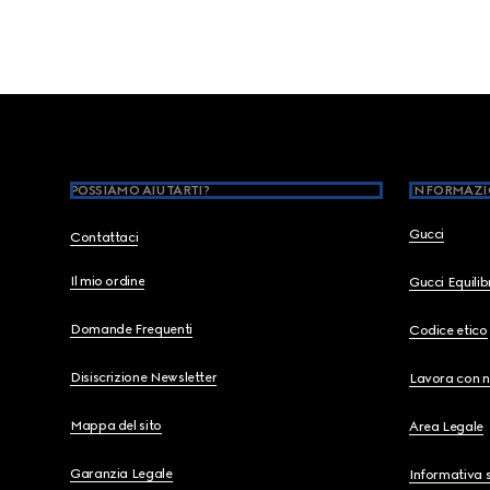
Footer
POSSIAMO AIUTARTI?
INFORMAZI
Gucci
Contattaci
Il mio ordine
Gucci Equili
Domande Frequenti
Codice etico
Disiscrizione Newsletter
Lavora con n
Mappa del sito
Area Legale
Garanzia Legale
Informativa s