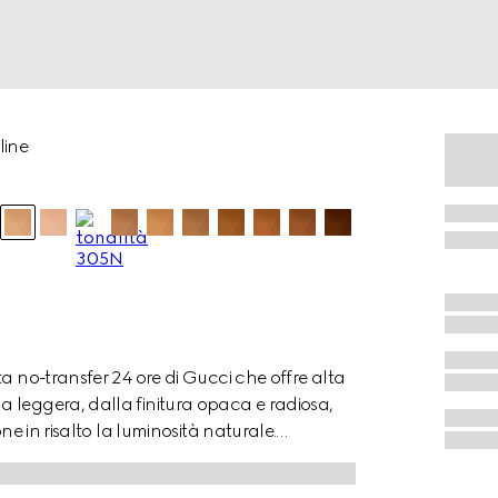
line
a no-transfer 24 ore di Gucci che offre alta
 leggera, dalla finitura opaca e radiosa,
ne in risalto la luminosità naturale.
con la pelle e pigmenti rivestiti con una
 garantisce una copertura uniforme e