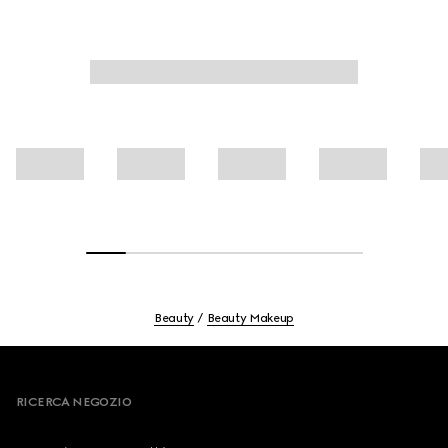
della pelle.
Beauty
Beauty Makeup
Footer
RICERCA NEGOZIO