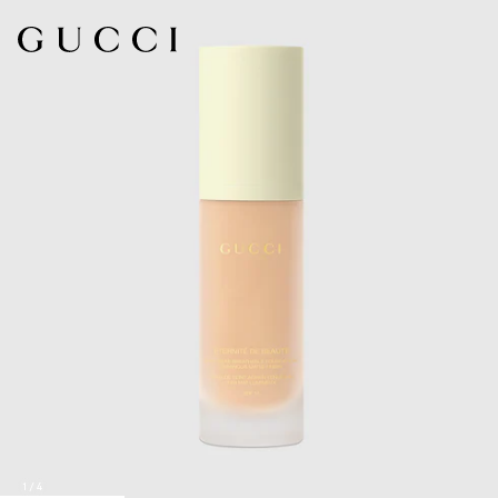
1
/
4