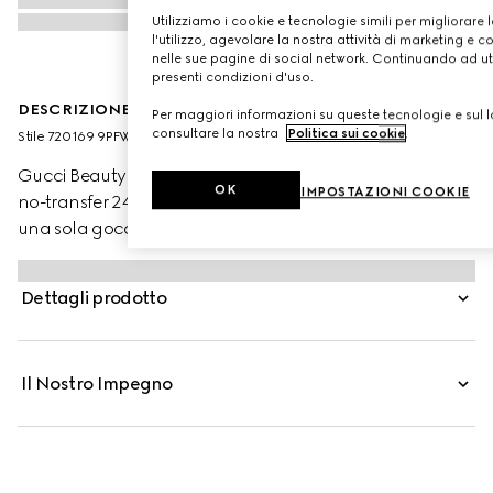
Utilizziamo i cookie e tecnologie simili per migliorare 
l'utilizzo, agevolare la nostra attività di marketing e c
nelle sue pagine di social network. Continuando ad util
presenti condizioni d'uso.
DESCRIZIONE DEL PRODOTTO
Per maggiori informazioni su queste tecnologie e sul lo
consultare la nostra
Politica sui cookie
.
Stile ‎720169 9PFWW 9230
Gucci Beauty presenta Éternité de Beauté, il fondotinta
OK
IMPOSTAZIONI COOKIE
no-transfer 24 ore di Gucci che offre alta coprenza con
una sola goccia di prodotto. La formula leggera, dalla
finitura opaca e radiosa, offre idratazione alla pelle e
aiuta a lenirla, mettendone in risalto la luminosità
Dettagli prodotto
naturale. Attraverso la combinazione di polveri ad alta
affinità con la pelle e pigmenti rivestiti con una
tecnologia di polimeri brevettata, questo fondotinta
Il Nostro Impegno
garantisce una copertura uniforme e impeccabile tutto il
giorno. Acido Ialuronico e Olio di Rosa Nera
contribuiscono a stimolare e mantenere l’idratazione
mentre polvere di Bamboo aiuta a controllare l’effetto
lucido, preservando al contempo la naturale luminosità