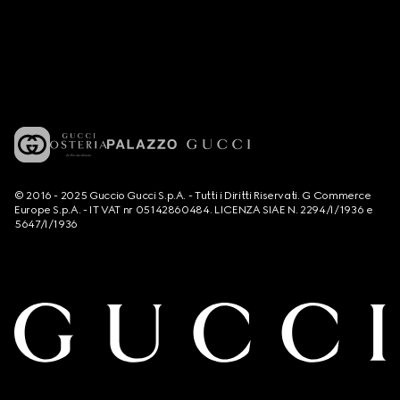
© 2016 - 2025 Guccio Gucci S.p.A. - Tutti i Diritti Riservati. G Commerce
Europe S.p.A. - IT VAT nr 05142860484. LICENZA SIAE N. 2294/I/1936 e
5647/I/1936