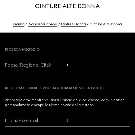
CINTURE ALTE DONNA
Donna
Accessori Donna
Cinture Donna
Cinture Alte Donna
Footer
RICERCA NEGOZIO
Paese/Regione, Città
REGISTRATI PER RICEVERE AGGIORNAMENTI SU GUCCI
Ricevi aggiornamenti esclusivi sul lancio della collezione, comunicazioni
personalizzate e scopri le ultime novità della Maison.
Indirizzo e-mail