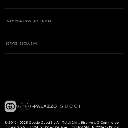
INFORMAZIONI AZIENDALI
SERVIZI ESCLUSIVI
© 2016 - 2025 Guccio Gucci S.p.A. - Tutti i Diritti Riservati. G Commerce
Europe S.p.A. - IT VAT nr 05142860484. LICENZA SIAE N. 2294/I/1936 e