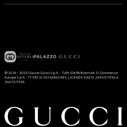
© 2016 - 2025 Guccio Gucci S.p.A. - Tutti i Diritti Riservati. G Commerce
Europe S.p.A. - IT VAT nr 05142860484. LICENZA SIAE N. 2294/I/1936 e
5647/I/1936