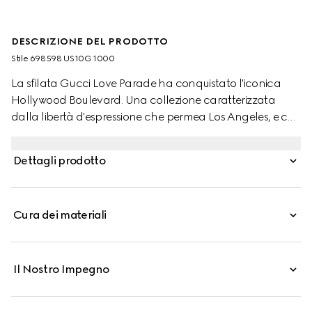
DESCRIZIONE DEL PRODOTTO
Stile ‎698598 US10G 1000
La sfilata Gucci Love Parade ha conquistato l'iconica
Hollywood Boulevard. Una collezione caratterizzata
dalla libertà d'espressione che permea Los Angeles, e che
abbraccia l'idea che non esiste nessuna regola nel
vestire. Su questa nota, accessori e capi d'abbigliamento
Dettagli prodotto
ready-to-wear continuano a essere reinterpretati insieme
a elementi d'archivio. Qui, questa cintura in pelle nera è
definita da una versione d'archivio del logo della Maison.
Cura dei materiali
Il Nostro Impegno