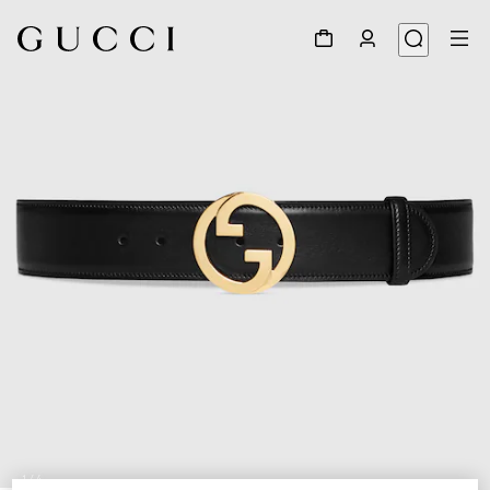
1
/
4