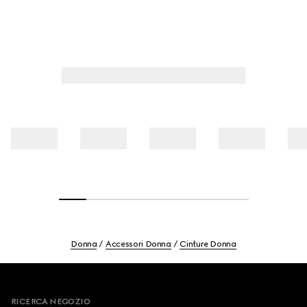
Donna
Accessori Donna
Cinture Donna
Footer
RICERCA NEGOZIO