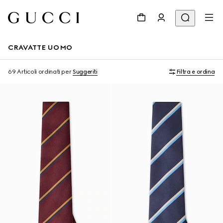
CRAVATTE UOMO
69 Articoli
ordinati per
Suggeriti
Filtra e ordina