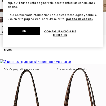
sigue utilizando esta página web, acepta usted las condiciones
de uso.
Para obtener más información sobre estas tecnologías y sobre su
uso en esta página web, consulte nuestra
política de cookies
.
OK
CONFIGURACIÓN DE
COOKIES
Bolso tote pequeño con Adorno
Bolso tote Gucci Londra grande
de Doble G
€ 1.900
€ 980
Saint-Tropez y online en exclusiva
Cannes y online en exclusiva