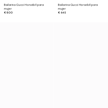
Bailarina Gucci Horsebit para
Bailarina Gucci Horsebit para
mujer
mujer
€ 800
€ 645