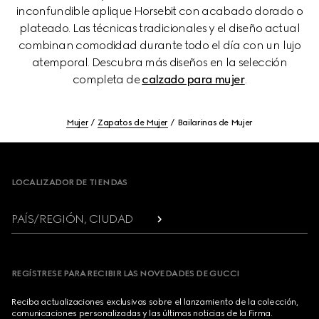
inconfundible aplique Horsebit con acabado dorado o
plateado. Las técnicas tradicionales y el diseño actual
combinan comodidad durante todo el día con un lujo
atemporal. Descubra más diseños en la selección
completa de
calzado para mujer
.
Mujer
Zapatos de Mujer
Bailarinas de Mujer
Footer
LOCALIZADOR DE TIENDAS
PAÍS/REGIÓN, CIUDAD
REGÍSTRESE PARA RECIBIR LAS NOVEDADES DE GUCCI
Reciba actualizaciones exclusivas sobre el lanzamiento de la colección,
comunicaciones personalizadas y las últimas noticias de la Firma.