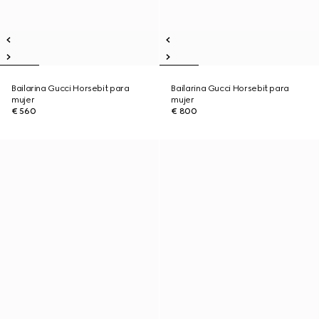
Bailarina Gucci Horsebit para
Bailarina Gucci Horsebit para
mujer
mujer
€ 560
€ 800