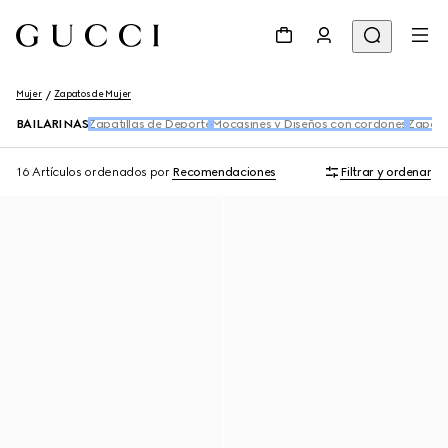
Mujer
Zapatos de Mujer
BAILARINAS
Zapatillas de Deporte
Mocasines y Diseños con cordones
Zapatil
16 Artículos
ordenados por
Recomendaciones
Filtrar y ordenar