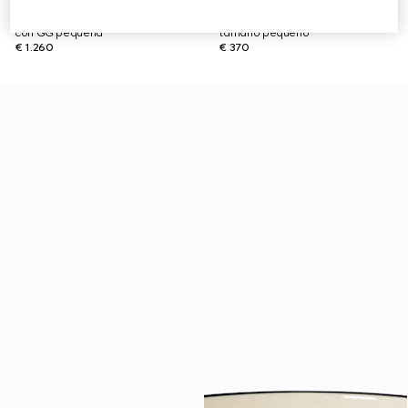
Cama para mascotas de nylon
Cuenco para mascotas Horsebit
con GG pequeña
tamaño pequeño
€ 1.260
€ 370