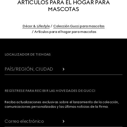
ARTÍCULOS PARA EL HOGAR PARA
MASCOTAS
Décor & Lifestyle
Colección Gucci para mascotas
Artículos para el hogar para mascotas
Footer
LOCALIZADOR DE TIENDAS
PAÍS/REGIÓN, CIUDAD
REGÍSTRESE PARA RECIBIR LAS NOVEDADES DE GUCCI
Reciba actualizaciones exclusivas sobre el lanzamiento de la colección,
comunicaciones personalizadas y las últimas noticias de la Firma.
Correo electrónico