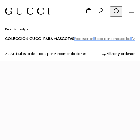
Décor & Lifestyle
COLECCIÓN GUCCI PARA MASCOTAS
Accesorios
Ropa para mascotas
Artí
52 Artículos
ordenados por
Recomendaciones
Filtrar y ordenar