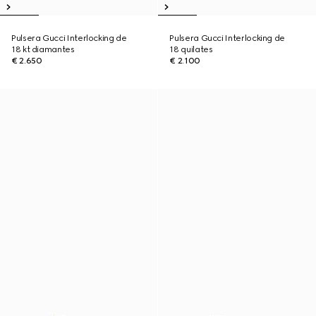
Pulsera Gucci Interlocking de
Pulsera Gucci Interlocking de
18 kt diamantes
18 quilates
€ 2.650
€ 2.100