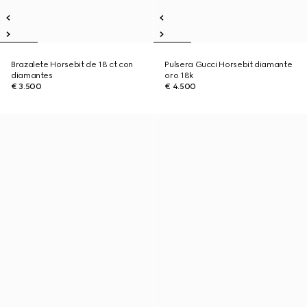
Brazalete Horsebit de 18 ct con
Pulsera Gucci Horsebit diamante
diamantes
oro 18k
€ 3.500
€ 4.500