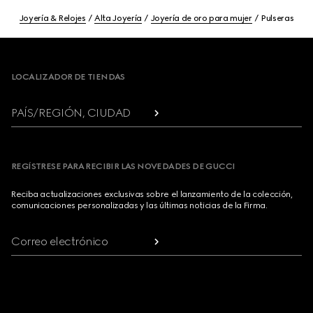
Joyería & Relojes
Alta Joyería
Joyería de oro para mujer
Pulseras
Footer
LOCALIZADOR DE TIENDAS
PAÍS/REGIÓN, CIUDAD
REGÍSTRESE PARA RECIBIR LAS NOVEDADES DE GUCCI
Reciba actualizaciones exclusivas sobre el lanzamiento de la colección,
comunicaciones personalizadas y las últimas noticias de la Firma.
Correo electrónico