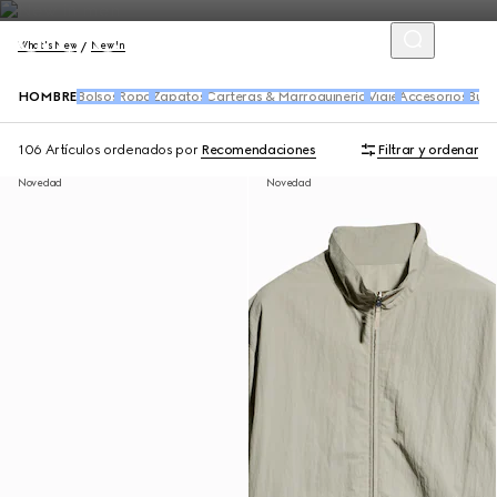
What's New
New In
HOMBRE
Bolsos
Ropa
Zapatos
Carteras & Marroquinería
Viaje
Accesorios
Buf
106 Artículos
ordenados por
Recomendaciones
Filtrar y ordenar
Novedad
Novedad