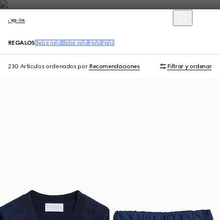
Regalos
REGALOS
Bebé niño
Bebé niña
Niño
Niña
230 Artículos
ordenados por
Recomendaciones
Filtrar y ordenar