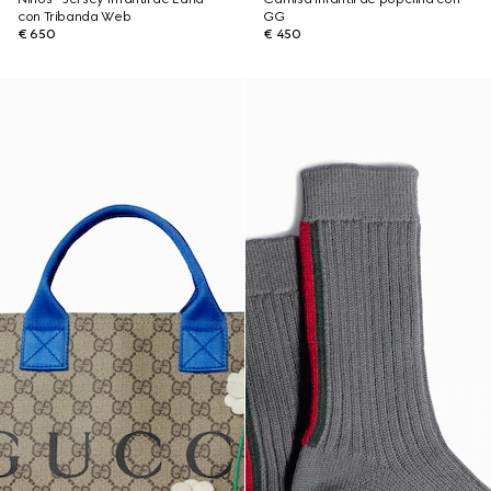
con Tribanda Web
GG
€ 650
€ 450