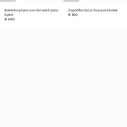
Bailarina plana con Horsebit para
Zapatilla Gucci Ace para bebé
bebé
€ 350
€ 490