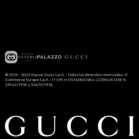
© 2016 - 2025 Guccio Gucci S.p.A. - Todos los derechos reservados. G
Commerce Europe S.p.A. - IT VAT nr 05142860484. LICENCIA SIAE N.
2294/I/1936 y 5647/I/1936