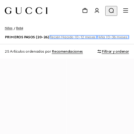
Niños
Bebé
PRIMEROS PASOS (20-26)
Recién Nacido (0-12 meses)
Niña (0-36 meses)
Ni
25 Artículos
ordenados por
Recomendaciones
Filtrar y ordenar