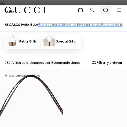
Regalos
REGALOS PARA ELLA
Regalos para él
Regalos Personalizados
Regalos de perf
Petite Gifts
Special Gifts
282 Artículos
ordenados por
Recomendaciones
Filtrar y ordenar
Personalizar con las iniciales