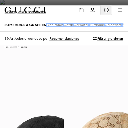
Hombre
Accesorios de Hombre
SOMBREROS & GUANTES
Cinturones
Gafas
Corbatas
Bufandas
Calcetines
Acc
39 Artículos
ordenados por
Recomendaciones
Filtrar y ordenar
Exclusivo En Línea