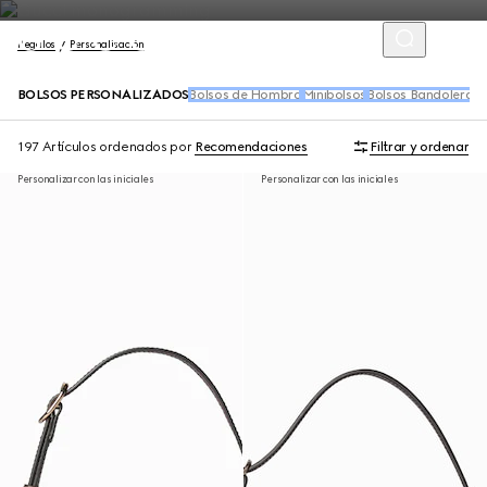
Regalos
Personalisación
BOLSOS PERSONALIZADOS
Bolsos de Hombro
Minibolsos
Bolsos Bandoleras
T
197 Artículos
ordenados por
Recomendaciones
Filtrar y ordenar
Personalizar con las iniciales
Personalizar con las iniciales