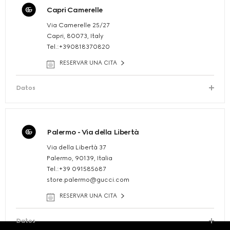
Capri Camerelle
Via Camerelle 25/27
Capri, 80073, Italy
Tel.:+390818370820
RESERVAR UNA CITA
Datos
Palermo - Via della Libertà
Via della Libertà 37
Palermo, 90139, Italia
Tel.:+39 091585687
store.palermo@gucci.com
RESERVAR UNA CITA
Datos
Footer