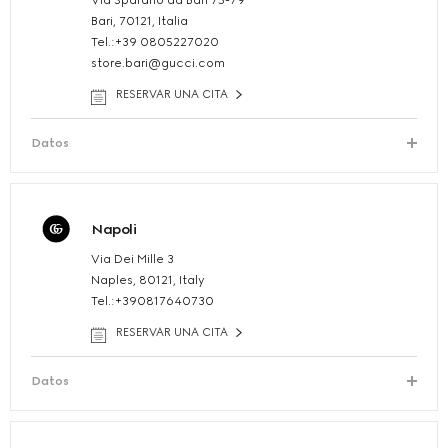
Via Sparano da Bari 75-79
Bari, 70121, Italia
Tel.:+39 0805227020
store.bari@gucci.com
RESERVAR UNA CITA
Datos
Napoli
Via Dei Mille 3
Naples, 80121, Italy
Tel.:+390817640730
RESERVAR UNA CITA
Datos