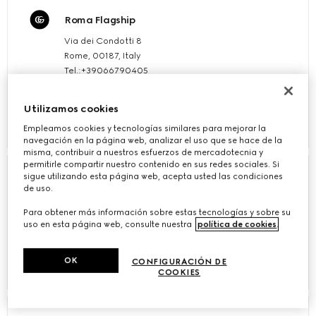
Roma Flagship
Via dei Condotti 8
Rome, 00187, Italy
Tel.:+39066790405
RESERVAR UNA CITA
Utilizamos cookies
Datos
Empleamos cookies y tecnologías similares para mejorar la
navegación en la página web, analizar el uso que se hace de la
misma, contribuir a nuestros esfuerzos de mercadotecnia y
permitirle compartir nuestro contenido en sus redes sociales. Si
sigue utilizando esta página web, acepta usted las condiciones
Gucci Cortina
de uso.
Corso Italia,119
Para obtener más información sobre estas tecnologías y sobre su
Cortina d'Ampezzo(BL), 32043, Italy
uso en esta página web, consulte nuestra
política de cookies
.
OK
CONFIGURACIÓN DE
Datos
COOKIES