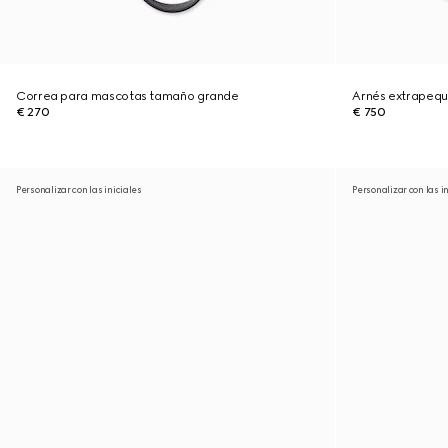
Correa para mascotas tamaño grande
Arnés extrapeq
€ 270
€ 750
Personalizar con las iniciales
Personalizar con las i