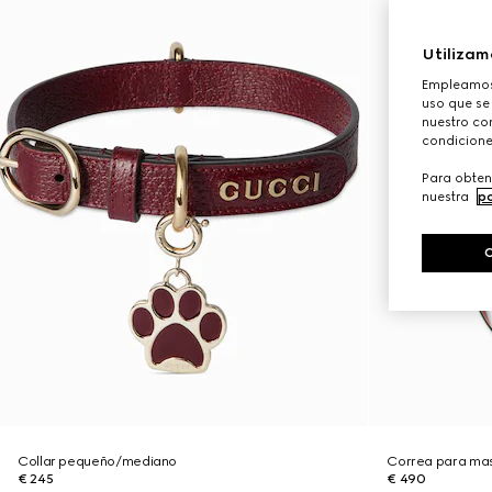
Utilizam
Empleamos 
uso que se
nuestro con
condicione
Para obten
nuestra
po
Collar pequeño/mediano
Correa para ma
€ 245
€ 490