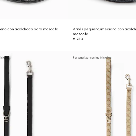
ueño con acolchado para mascota
Arnés pequeño/mediano con acolc
mascota
€ 750
niciales
Personalizar con las iniciales