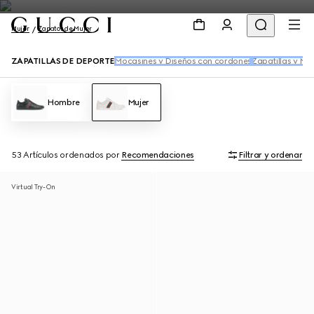
Mujer
Zapatos de Mujer
ZAPATILLAS DE DEPORTE
Mocasines y Diseños con cordones
Zapatillas y Mu
Hombre
Mujer
53 Artículos
ordenados por
Recomendaciones
Filtrar y ordenar
Virtual Try-On