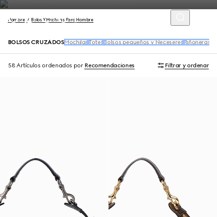
Hombre
Bolos Y Mochilas Para Hombre
BOLSOS CRUZADOS
Mochilas
Totes
Bolsos pequeños y Neceseres
Riñoneras y
58 Artículos
ordenados por
Recomendaciones
Filtrar y ordenar