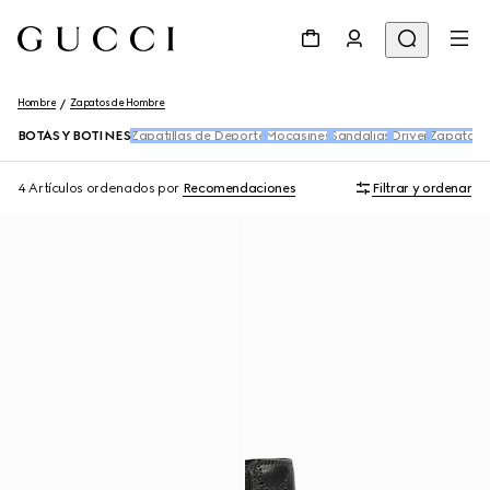
Hombre
Zapatos de Hombre
BOTAS Y BOTINES
Zapatillas de Deporte
Mocasines
Sandalias
Driver
Zapatos 
4 Artículos
ordenados por
Recomendaciones
Filtrar y ordenar