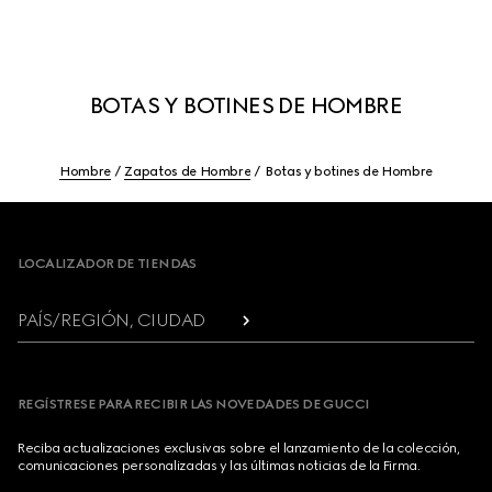
BOTAS Y BOTINES DE HOMBRE
Hombre
Zapatos de Hombre
Botas y botines de Hombre
Footer
LOCALIZADOR DE TIENDAS
PAÍS/REGIÓN, CIUDAD
REGÍSTRESE PARA RECIBIR LAS NOVEDADES DE GUCCI
Reciba actualizaciones exclusivas sobre el lanzamiento de la colección,
comunicaciones personalizadas y las últimas noticias de la Firma.