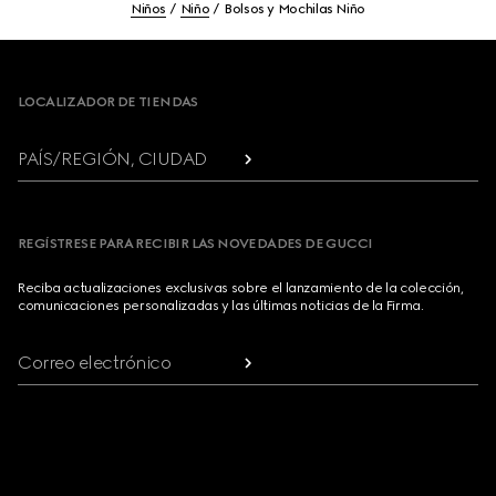
Niños
Niño
Bolsos y Mochilas Niño
Footer
LOCALIZADOR DE TIENDAS
PAÍS/REGIÓN, CIUDAD
REGÍSTRESE PARA RECIBIR LAS NOVEDADES DE GUCCI
Reciba actualizaciones exclusivas sobre el lanzamiento de la colección,
comunicaciones personalizadas y las últimas noticias de la Firma.
Correo electrónico