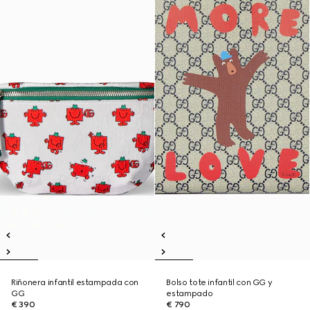
Riñonera infantil estampada con
Bolso tote infantil con GG y
GG
estampado
€ 390
€ 790