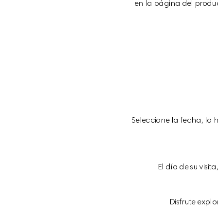
en la página del produc
Seleccione la fecha, la h
El día de su visit
Disfrute expl