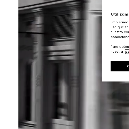
Utilizam
Empleamos 
uso que se
nuestro con
condicione
Para obten
nuestra
po