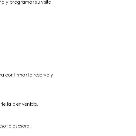
a y programar su visita.
ra confirmar la reserva y 
arle la bienvenida.
sor o asesora.