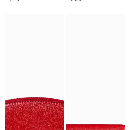
€ 550
€ 980