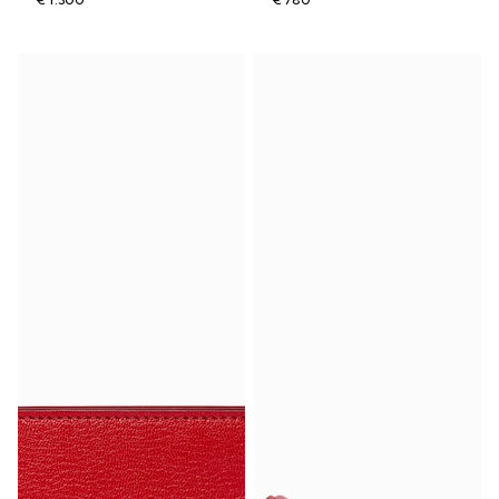
€ 1.300
€ 780