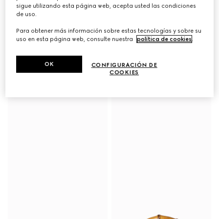
sigue utilizando esta página web, acepta usted las condiciones
de uso.
Para obtener más información sobre estas tecnologías y sobre su
uso en esta página web, consulte nuestra
política de cookies
.
Camisa de seda estampada
Falda plisada de seda
€ 1.500
estampada
€ 1.900
OK
CONFIGURACIÓN DE
COOKIES