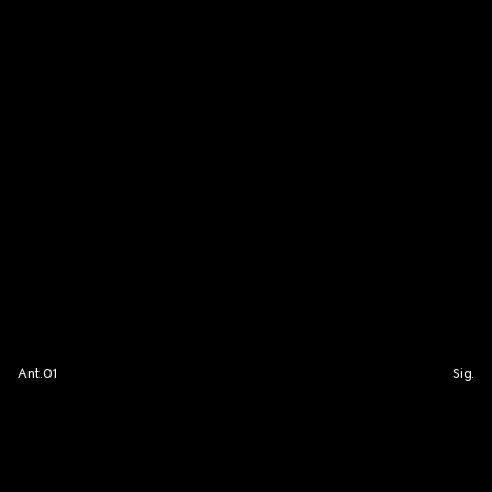
Ant.
01
Sig.