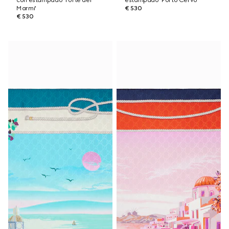
con estampado 'Forte dei
estampado 'Porto Cervo'
Marmi'
€ 530
€ 530