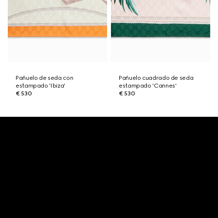
Pañuelo de seda con
Pañuelo cuadrado de seda
estampado 'Ibiza'
estampado 'Cannes'
€ 530
€ 530